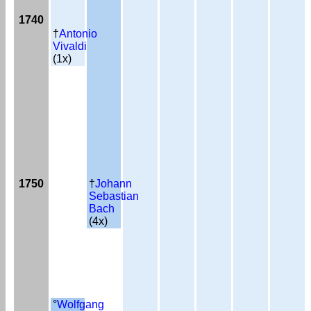
1740
†
Antonio
Vivaldi
(1x)
1750
†
Johann
Sebastian
Bach
(4x)
°
Wolfgang