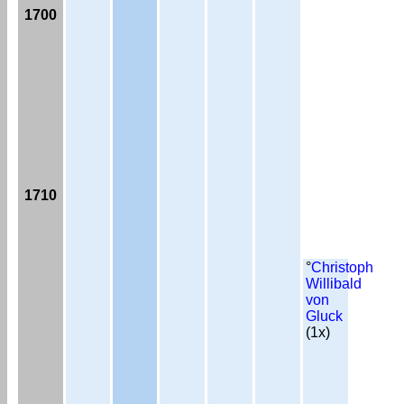
1700
1710
°
Christoph
Willibald
von
Gluck
(1x)