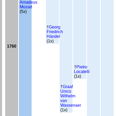
Amadeus
Mozart
(5x)
†
Georg
Friedrich
Händel
(1x)
1760
†
Pietro
Locatelli
(1x)
†
Graaf
Unico
Wilhelm
van
Wassenaer
(1x)