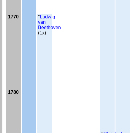
1770
°
Ludwig
van
Beethoven
(1x)
1780