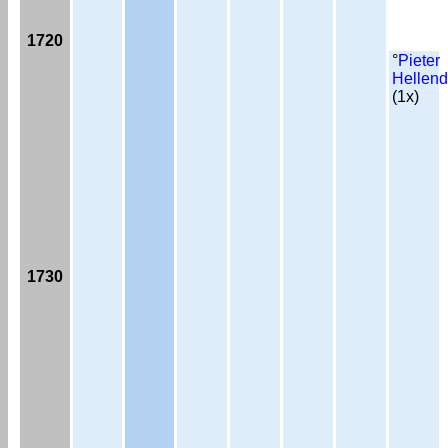
1720
°
Pieter
Hellend
(1x)
1730