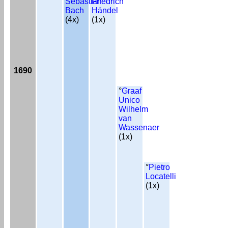
Sebastian
Friedrich
Bach
Händel
(4x)
(1x)
1690
°
Graaf
Unico
Wilhelm
van
Wassenaer
(1x)
°
Pietro
Locatelli
(1x)