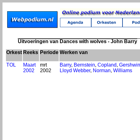
Uitvoeringen van Dances with wolves - John Barry
Orkest
Reeks
Periode
Werken van
TOL
Maart
mrt
Barry
,
Bernstein
,
Copland
,
Gershwi
2002
2002
Lloyd Webber
,
Norman
,
Williams