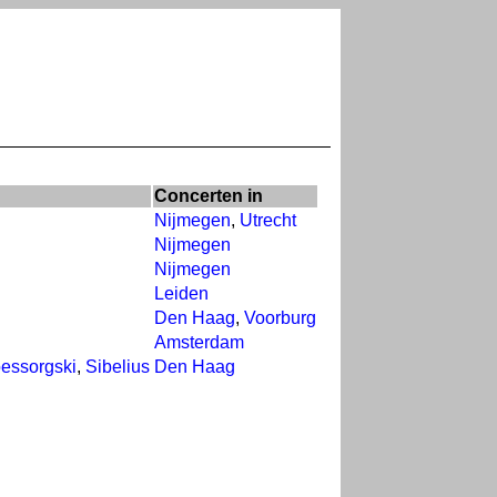
Concerten in
Nijmegen
,
Utrecht
Nijmegen
Nijmegen
Leiden
Den Haag
,
Voorburg
Amsterdam
essorgski
,
Sibelius
Den Haag