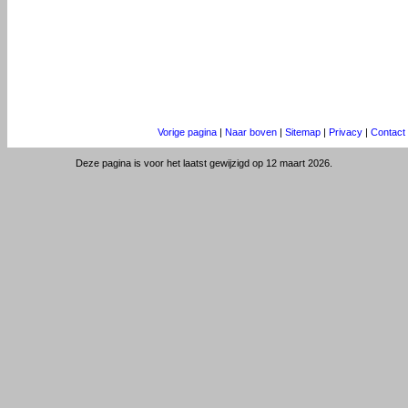
Vorige pagina
|
Naar boven
|
Sitemap
|
Privacy
|
Contact
Deze pagina is voor het laatst gewijzigd op 12 maart 2026.