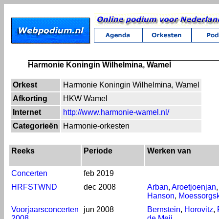
Harmonie Koningin Wilhelmina, Wamel
Orkest
Harmonie Koningin Wilhelmina, Wamel
Afkorting
HKW Wamel
Internet
http://www.harmonie-wamel.nl/
Categorieën
Harmonie-orkesten
Reeks
Periode
Werken van
Concerten
feb 2019
HRFSTWND
dec 2008
Arban
,
Aroetjoenjan
,
Hanson
,
Moessorgsk
Voorjaarsconcerten
jun 2008
Bernstein
,
Horovitz
,
2008
de Meij