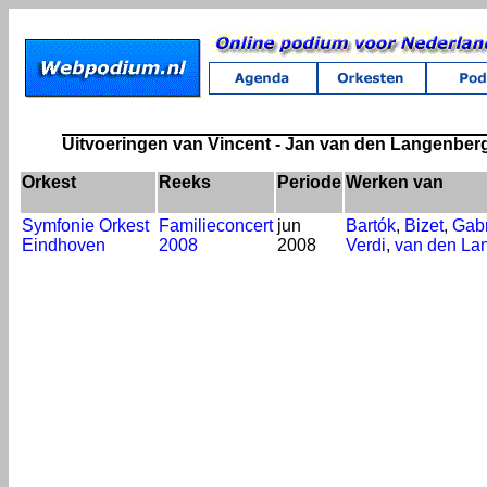
Uitvoeringen van Vincent - Jan van den Langenber
Orkest
Reeks
Periode
Werken van
Symfonie Orkest
Familieconcert
jun
Bartók
,
Bizet
,
Gabr
Eindhoven
2008
2008
Verdi
,
van den La