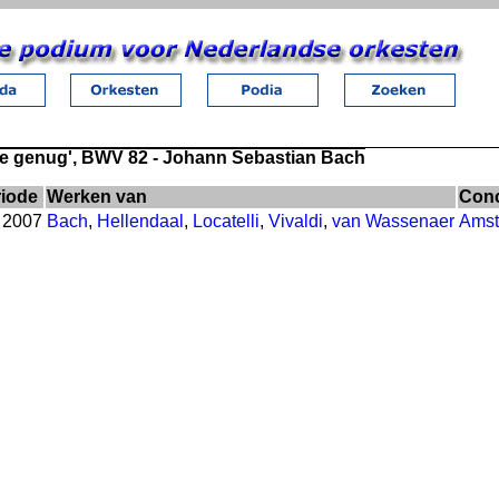
be genug', BWV 82 - Johann Sebastian Bach
riode
Werken van
Conc
 2007
Bach
,
Hellendaal
,
Locatelli
,
Vivaldi
,
van Wassenaer
Amst