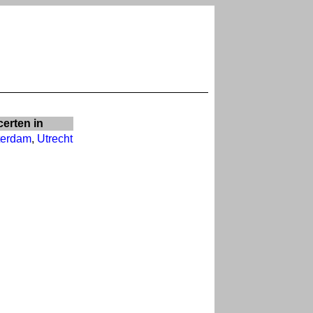
erten in
erdam
,
Utrecht