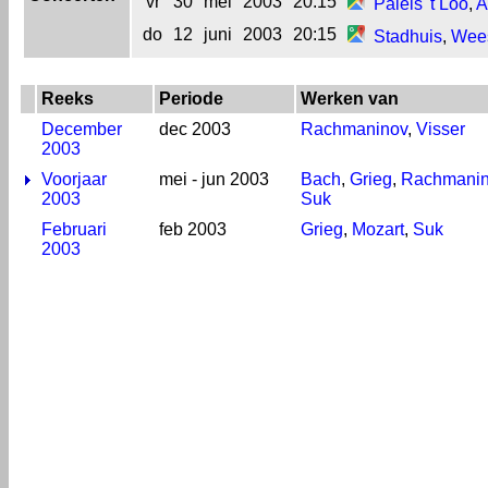
vr
30
mei
2003
20:15
Paleis 't Loo
,
A
do
12
juni
2003
20:15
Stadhuis
,
Wee
Reeks
Periode
Werken van
December
dec 2003
Rachmaninov
,
Visser
2003
Voorjaar
mei - jun 2003
Bach
,
Grieg
,
Rachmani
2003
Suk
Februari
feb 2003
Grieg
,
Mozart
,
Suk
2003