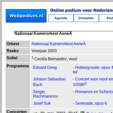
Nationaal Kamerorkest AeneA
Orkest
Nationaal Kamerorkest AeneA
Reeks
Voorjaar 2003
Solist
1
Cecilia Bernardini, viool
Programma
Edvard Grieg
-
Holberg-suite, opus 
tid'
Johann Sebastian
-
Concert voor viool e
1
Bach
1059R
Sergej
-
Romanze en Scherz
Rachmaninov
Josef Suk
-
Serenade, opus 6
Concerten