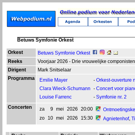
Betuws Symfonie Orkest
Orkest
Betuws Symfonie Orkest
Reeks
Voorjaar 2026 - Drie vrouwelijke componisten
Dirigent
Mark Snitselaar
Programma
Emilie Mayer
-
Orkest-ouverture n
Clara Wieck-Schumann
-
Concert voor pian
Louise Farrenc
-
Symfonie nr. 2
Concerten
za
9
mei
2026
20:00
Ontmoetingske
zo
10
mei
2026
15:30
Agnietenhof
,
T