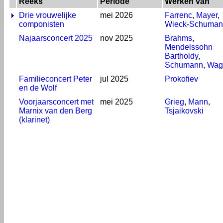
Reeks
Periode
Werken van
Drie vrouwelijke
mei 2026
Farrenc
,
Mayer
,
componisten
Wieck-Schuman
Najaarsconcert 2025
nov 2025
Brahms
,
Mendelssohn
Bartholdy
,
Schumann
,
Wag
Familieconcert Peter
jul 2025
Prokofiev
en de Wolf
Voorjaarsconcert met
mei 2025
Grieg
,
Mann
,
Marnix van den Berg
Tsjaikovski
(klarinet)