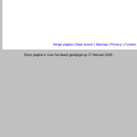
Vorige pagina
|
Naar boven
|
Sitemap
|
Privacy
|
Contact
Deze pagina is voor het laatst gewijzigd op 17 februari 2026.