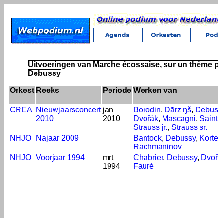
Uitvoeringen van Marche écossaise, sur un thème p
Debussy
Orkest
Reeks
Periode
Werken van
CREA
Nieuwjaarsconcert
jan
Borodin
,
Dārziŋš
,
Debus
2010
2010
Dvořák
,
Mascagni
,
Sain
Strauss jr.
,
Strauss sr.
NHJO
Najaar 2009
Bantock
,
Debussy
,
Kort
Rachmaninov
NHJO
Voorjaar 1994
mrt
Chabrier
,
Debussy
,
Dvoř
1994
Fauré