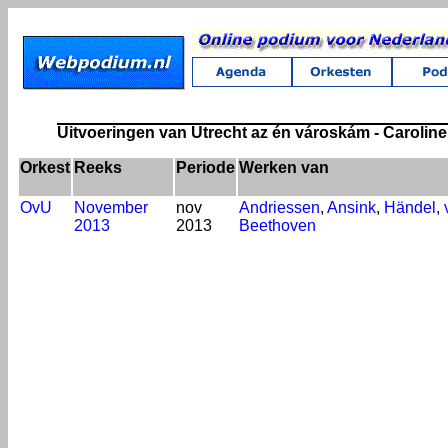
Uitvoeringen van Utrecht az én városkám - Carolin
Orkest
Reeks
Periode
Werken van
OvU
November
nov
Andriessen
,
Ansink
,
Händel
,
2013
2013
Beethoven