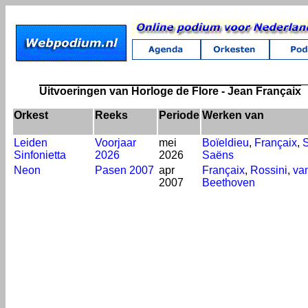
Uitvoeringen van Horloge de Flore - Jean Françaix
Orkest
Reeks
Periode
Werken van
Leiden
Voorjaar
mei
Boïeldieu
,
Françaix
,
S
Sinfonietta
2026
2026
Saëns
Neon
Pasen 2007
apr
Françaix
,
Rossini
,
va
2007
Beethoven