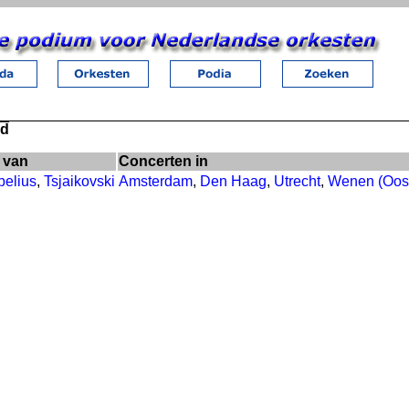
rd
 van
Concerten in
belius
,
Tsjaikovski
Amsterdam
,
Den Haag
,
Utrecht
,
Wenen (Oost