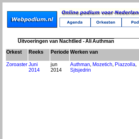
Uitvoeringen van Nachtlied - Ali Authman
Orkest
Reeks
Periode
Werken van
Zoroaster
Juni
jun
Authman
,
Mozetich
,
Piazzolla
,
2014
2014
Sjtsjedrin