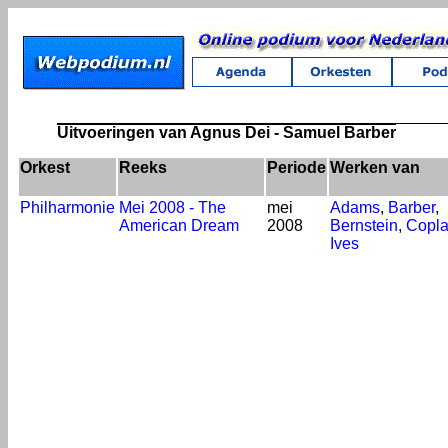
Uitvoeringen van Agnus Dei - Samuel Barber
Orkest
Reeks
Periode
Werken van
Philharmonie
Mei 2008 - The
mei
Adams
,
Barber
,
American Dream
2008
Bernstein
,
Copl
Ives