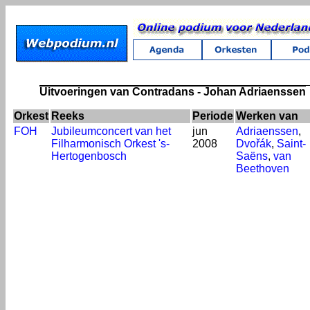
Uitvoeringen van Contradans - Johan Adriaenssen
Orkest
Reeks
Periode
Werken van
FOH
Jubileumconcert van het
jun
Adriaenssen
,
Filharmonisch Orkest 's-
2008
Dvořák
,
Saint-
Hertogenbosch
Saëns
,
van
Beethoven