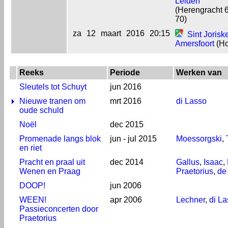
Leiden
(Herengracht 
70)
za
12
maart
2016
20:15
Sint Jorisk
Amersfoort
(Ho
Reeks
Periode
Werken van
Sleutels tot Schuyt
jun 2016
Nieuwe tranen om
mrt 2016
di Lasso
oude schuld
Noël
dec 2015
Promenade langs blok
jun - jul 2015
Moessorgski
,
en riet
Pracht en praal uit
dec 2014
Gallus
,
Isaac
,
Wenen en Praag
Praetorius
,
de
DOOP!
jun 2006
WEEN!
apr 2006
Lechner
,
di L
Passieconcerten door
Praetorius