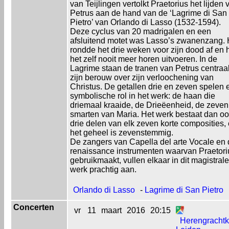
van Teijlingen vertolkt Praetorius het lijden 
Petrus aan de hand van de ‘Lagrime di San
Pietro’ van Orlando di Lasso (1532-1594).
Deze cyclus van 20 madrigalen en een
afsluitend motet was Lasso’s zwanenzang. 
rondde het drie weken voor zijn dood af en 
het zelf nooit meer horen uitvoeren. In de
Lagrime staan de tranen van Petrus centraal
zijn berouw over zijn verloochening van
Christus. De getallen drie en zeven spelen 
symbolische rol in het werk: de haan die
driemaal kraaide, de Drieëenheid, de zeven
smarten van Maria. Het werk bestaat dan oo
drie delen van elk zeven korte composities,
het geheel is zevenstemmig.
De zangers van Capella del arte Vocale en
renaissance instrumenten waarvan Praetori
gebruikmaakt, vullen elkaar in dit magistrale
werk prachtig aan.
Orlando di Lasso
-
Lagrime di San Pietro
Concerten
vr
11
maart
2016
20:15
Herengrachtk