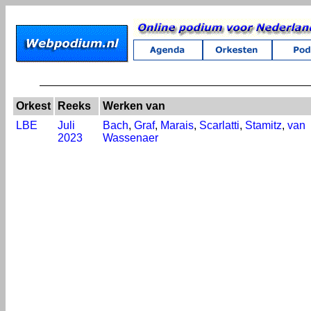
Orkest
Reeks
Werken van
LBE
Juli
Bach
,
Graf
,
Marais
,
Scarlatti
,
Stamitz
,
van
2023
Wassenaer