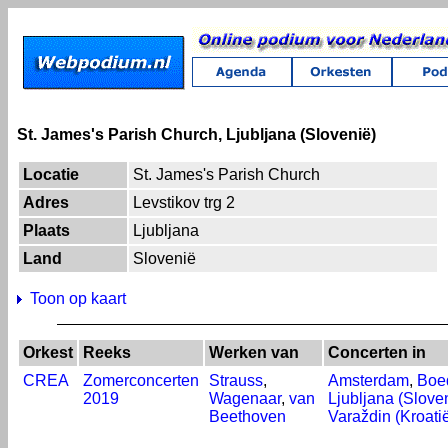
St. James's Parish Church, Ljubljana (Slovenië)
Locatie
St. James's Parish Church
Adres
Levstikov trg 2
Plaats
Ljubljana
Land
Slovenië
Toon op kaart
Orkest
Reeks
Werken van
Concerten in
CREA
Zomerconcerten
Strauss
,
Amsterdam
,
Boed
2019
Wagenaar
,
van
Ljubljana (Slove
Beethoven
Varaždin (Kroati