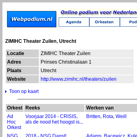
ZIMIHC Theater Zuilen, Utrecht
Locatie
ZIMIHC Theater Zuilen
Adres
Prinses Christinalaan 1
Plaats
Utrecht
Website
http://www.zimihc.nl/theaters/zuilen
Toon op kaart
Orkest
Reeks
Werken van
Ad
Voorjaar 2014 - CRISIS,
Britten
,
Rota
,
Weill
Hoc
als de nood het hoogst is...
Orkest
NSG
2018 - NSG Danst!
Adams
,
Bacewicz
,
Kule