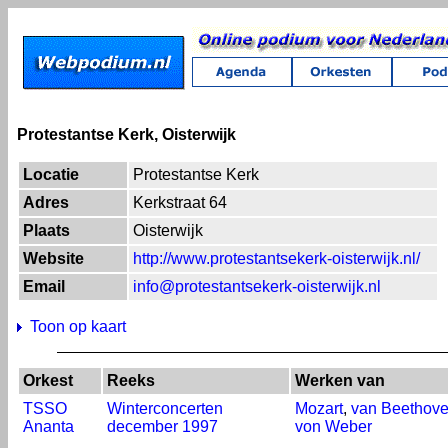
Protestantse Kerk, Oisterwijk
Locatie
Protestantse Kerk
Adres
Kerkstraat 64
Plaats
Oisterwijk
Website
http://www.protestantsekerk-oisterwijk.nl/
Email
info@protestantsekerk-oisterwijk.nl
Toon op kaart
Orkest
Reeks
Werken van
TSSO
Winterconcerten
Mozart
,
van Beethov
Ananta
december 1997
von Weber