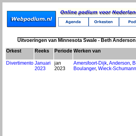
Uitvoeringen van Minnesota Swale - Beth Anderson
Orkest
Reeks
Periode
Werken van
Divertimento
Januari
jan
Amersfoort-Dijk
,
Anderson
,
B
2023
2023
Boulanger
,
Wieck-Schuman