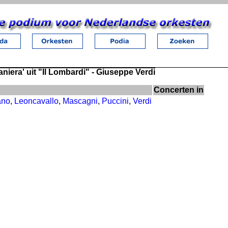
aniera' uit "Il Lombardi" - Giuseppe Verdi
Concerten in
ano
,
Leoncavallo
,
Mascagni
,
Puccini
,
Verdi