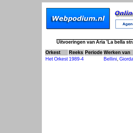
Uitvoeringen van Aria 'La bella str
Orkest
Reeks
Periode
Werken van
Het Orkest
1989-4
Bellini
,
Giord