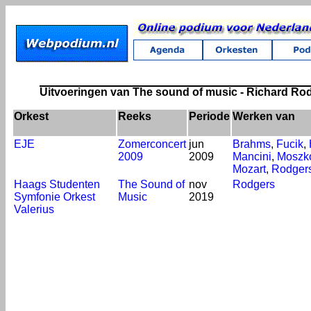
Uitvoeringen van The sound of music - Richard Ro
Orkest
Reeks
Periode
Werken van
EJE
Zomerconcert
jun
Brahms
,
Fucik
,
2009
2009
Mancini
,
Moszk
Mozart
,
Rodger
Haags Studenten
The Sound of
nov
Rodgers
Symfonie Orkest
Music
2019
Valerius