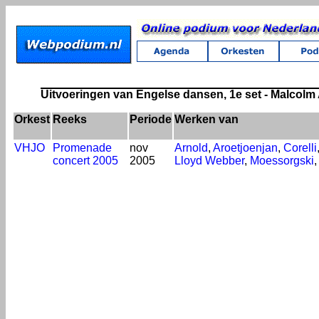
Uitvoeringen van Engelse dansen, 1e set - Malcolm
Orkest
Reeks
Periode
Werken van
VHJO
Promenade
nov
Arnold
,
Aroetjoenjan
,
Corelli
concert 2005
2005
Lloyd Webber
,
Moessorgski