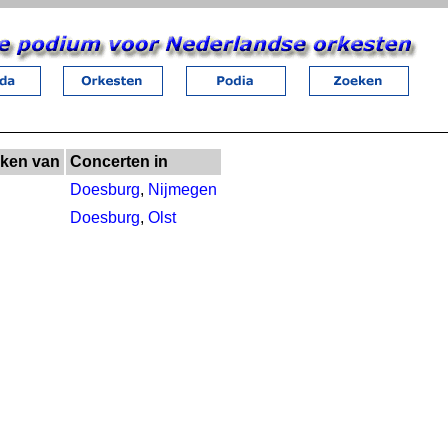
ken van
Concerten in
Doesburg
,
Nijmegen
Doesburg
,
Olst