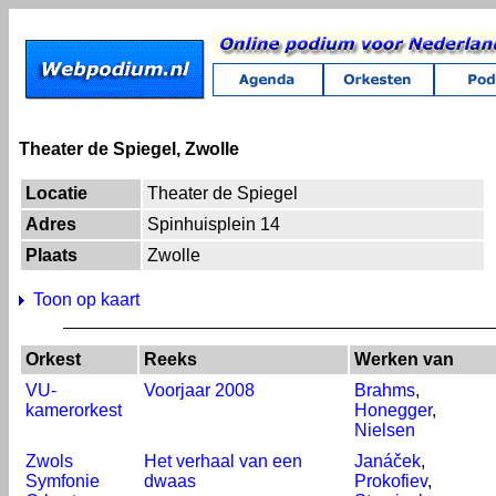
Theater de Spiegel, Zwolle
Locatie
Theater de Spiegel
Adres
Spinhuisplein 14
Plaats
Zwolle
Toon op kaart
Orkest
Reeks
Werken van
VU-
Voorjaar 2008
Brahms
,
kamerorkest
Honegger
,
Nielsen
Zwols
Het verhaal van een
Janáček
,
Symfonie
dwaas
Prokofiev
,