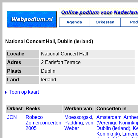
National Concert Hall, Dublin (Ierland)
Locatie
National Concert Hall
Adres
2 Earlsfort Terrace
Plaats
Dublin
Land
Ierland
Toon op kaart
Orkest
Reeks
Werken van
Concerten in
JON
Robeco
Moessorgski
,
Amsterdam
,
Arnhe
Zomerconcerten
Padding
,
von
(Verenigd Koninkrij
2005
Weber
Dublin (Ierland)
,
Ke
Koninkrijk)
,
Limeric