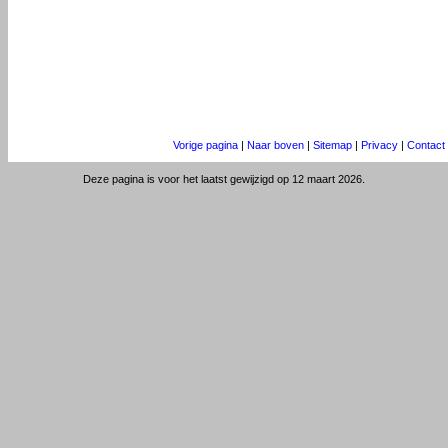
Vorige pagina
|
Naar boven
|
Sitemap
|
Privacy
|
Contact
Deze pagina is voor het laatst gewijzigd op 12 maart 2026.