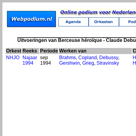
Uitvoeringen van Berceuse héroïque - Claude Deb
Orkest
Reeks
Periode
Werken van
C
NHJO
Najaar
sep
Brahms
,
Copland
,
Debussy
,
H
1994
1994
Gershwin
,
Grieg
,
Stravinsky
H