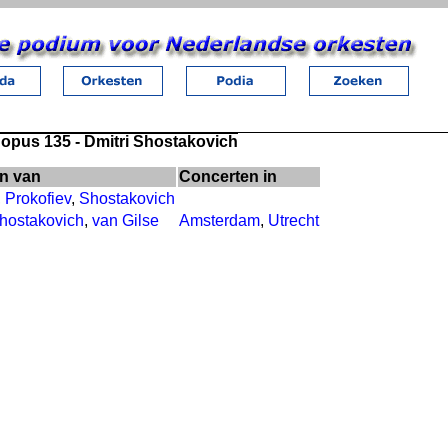
 opus 135 - Dmitri Shostakovich
n van
Concerten in
,
Prokofiev
,
Shostakovich
hostakovich
,
van Gilse
Amsterdam
,
Utrecht