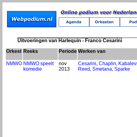
Uitvoeringen van Harlequin - Franco Cesarini
Orkest
Reeks
Periode
Werken van
NMWO
NMWO speelt
nov
Cesarini
,
Chaplin
,
Kabalev
komedie
2013
Reed
,
Smetana
,
Sparke