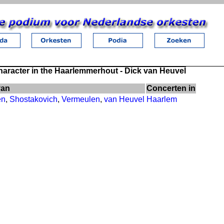
aracter in the Haarlemmerhout - Dick van Heuvel
van
Concerten in
en
,
Shostakovich
,
Vermeulen
,
van Heuvel
Haarlem