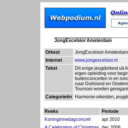
JongExcelsior Amsterdam
Orkest
JongExcelsior Amsterdam
Internet
www.jongexcelsior.nl
Tekst
Dit enige jeugdorkest uit 
eigen opleiding voor begi
buitenconcerten in en ro
naar Duitsland en Oostenr
Tournooi worden georganis
Categorieën
Harmonie-orkesten, jeugd
Reeks
Periode
Koninginnedagconcert
apr 2010
A Celebration of Christmas
dec 2006