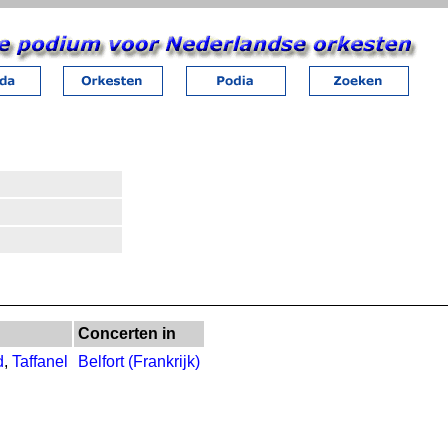
Concerten in
d
,
Taffanel
Belfort (Frankrijk)