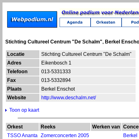
Stichting Cultureel Centrum "De Schalm", Berkel Enscho
Locatie
Stichting Cultureel Centrum "De Schalm"
Adres
Eikenbosch 1
Telefoon
013-5331333
Fax
013-5332894
Plaats
Berkel Enschot
Website
http://www.deschalm.net/
Toon op kaart
Orkest
Reeks
Werken van
Concer
TSSO Ananta
Zomerconcerten 2005
Berkel