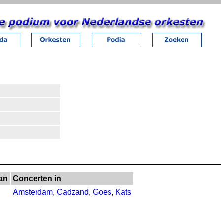
an
Concerten in
Amsterdam
,
Cadzand
,
Goes
,
Kats