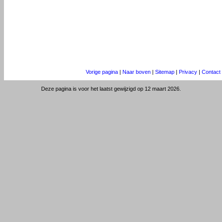
Vorige pagina
|
Naar boven
|
Sitemap
|
Privacy
|
Contact
Deze pagina is voor het laatst gewijzigd op 12 maart 2026.