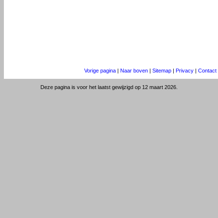
Vorige pagina
|
Naar boven
|
Sitemap
|
Privacy
|
Contact
Deze pagina is voor het laatst gewijzigd op 12 maart 2026.