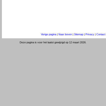
Vorige pagina
|
Naar boven
|
Sitemap
|
Privacy
|
Contact
Deze pagina is voor het laatst gewijzigd op 12 maart 2026.