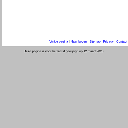
Vorige pagina
|
Naar boven
|
Sitemap
|
Privacy
|
Contact
Deze pagina is voor het laatst gewijzigd op 12 maart 2026.