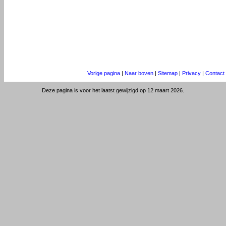
Vorige pagina
|
Naar boven
|
Sitemap
|
Privacy
|
Contact
Deze pagina is voor het laatst gewijzigd op 12 maart 2026.